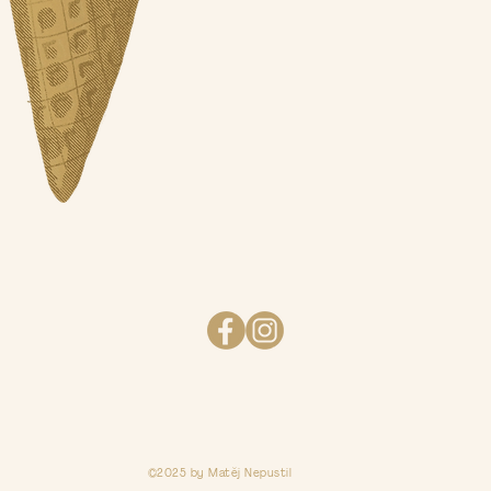
©2025 by Matěj Nepustil